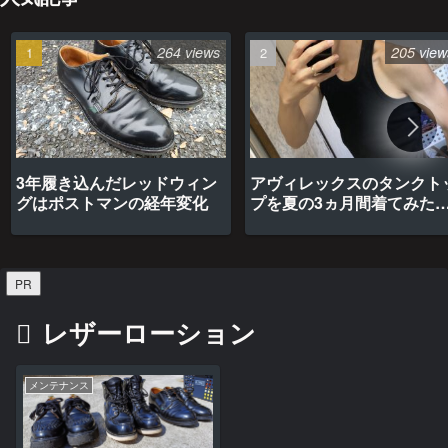
264 views
205 view
3年履き込んだレッドウィン
アヴィレックスのタンクト
グはポストマンの経年変化
プを夏の3ヵ月間着てみた
最高だった
PR
レザーローション
メンテナンス