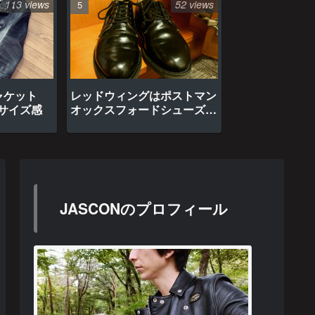
113 views
52 views
ャケット
レッドウィングはポストマン
のサイズ感
オックスフォードシューズ約
1年間の経年変化
JASCONのプロフィール