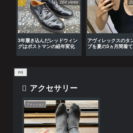
264 views
2
3年履き込んだレッドウィン
アヴィレックスのタ
グはポストマンの経年変化
プを夏の3ヵ月間着
最高だった
PR
アクセサリー
ファッション