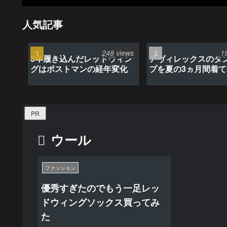
人気記事
248 views
1
3年履き込んだレッドウィン
アヴィレックスのタ
グはポストマンの経年変化
プを夏の3ヵ月間着
最高だった
PR
ウール
ファッション
優秀すぎたのでもう一足レッ
ドウィングソックス買ってみ
た