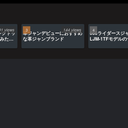
91 views
144 views
ンクトッ
革ジャンデビューにおすすめ
666ライダースジ
てみたら
な革ジャンブランド
LJM-1TFモデル