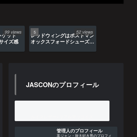
99 views
52 views
ャケット
レッドウィングはポストマン
のサイズ感
オックスフォードシューズ約
1年間の経年変化
JASCONのプロフィール
ルイスレザー×リアルマッコイズ
管理人のプロフィール
革ジャン・旅大好き男のプロフィ