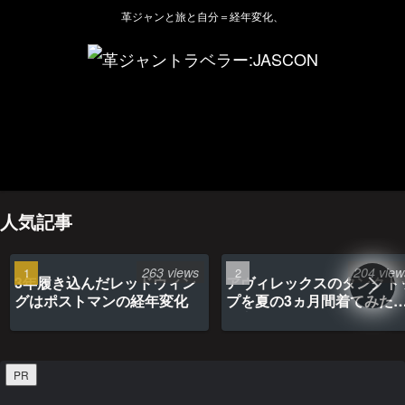
革ジャンと旅と自分＝経年変化、
ホーム
管理人のプロフィール
プライバシーポリシー(Privacy policy)
お問い合わせ
YouTubeチャンネル
人気記事
263 views
204 view
3年履き込んだレッドウィン
アヴィレックスのタンクト
グはポストマンの経年変化
プを夏の3ヵ月間着てみた
最高だった
PR