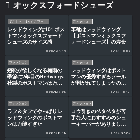
オックスフォードシューズ
ポストマンオックスフォードシューズ #101
ファッション
レッドウィング#101 ポス
革靴はレッドウィング
トマンオックスフォード
【ポストマンオックスフ
シューズのサイズ感
ォードシューズ】の寿命
2026.02.19
2025.10.03
ファッション
ファッション
短靴が欲しくなる梅雨の
レッドウィングはポスト
季節に2年目のRedwings
マンの優秀すぎるソール
社製のポストマンは万能
が剥がれてしまったので
すぎた
補修してみた
2024.06.26
2023.10.17
ファッション
ファッション
ラフ＆タフでやっぱりレ
ロウ引きのベタベタが苦
ッドウィングのポストマ
手な人におすすめのシュ
ンは万能すぎた
ーキーパーがありました
＊
2023.10.15
2023.07.26