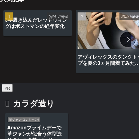
264 views
205 view
3年履き込んだレッドウィン
グはポストマンの経年変化
アヴィレックスのタンクト
プを夏の3ヵ月間着てみた
最高だった
PR
カラダ造り
革ジャン(ロンジャン)
Amazonプライムデーで
革ジャンが似合う体型造