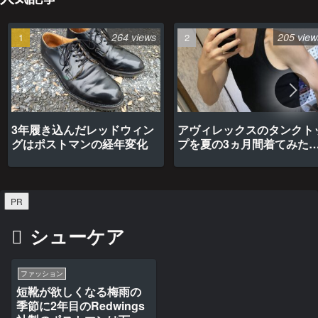
264 views
205 view
3年履き込んだレッドウィン
アヴィレックスのタンクト
グはポストマンの経年変化
プを夏の3ヵ月間着てみた
最高だった
PR
シューケア
ファッション
短靴が欲しくなる梅雨の
季節に2年目のRedwings