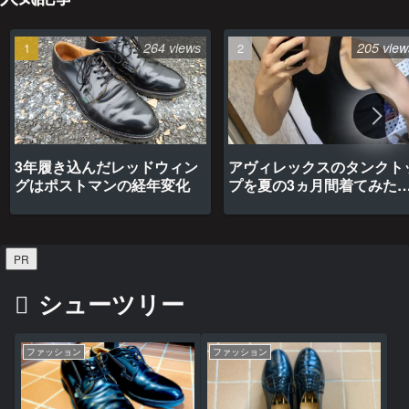
264 views
205 view
3年履き込んだレッドウィン
アヴィレックスのタンクト
グはポストマンの経年変化
プを夏の3ヵ月間着てみた
最高だった
PR
シューツリー
ファッション
ファッション