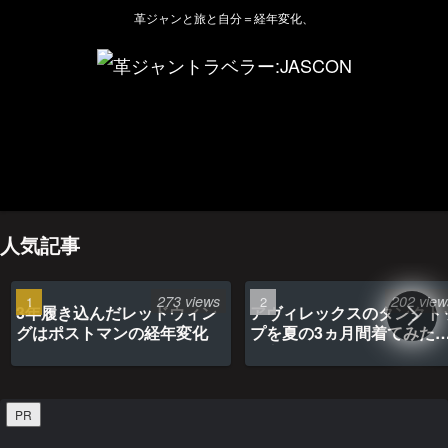
革ジャンと旅と自分＝経年変化、
ホーム
管理人のプロフィール
プライバシーポリシー(Privacy policy)
お問い合わせ
YouTubeチャンネル
人気記事
273 views
202 view
3年履き込んだレッドウィン
アヴィレックスのタンクト
グはポストマンの経年変化
プを夏の3ヵ月間着てみた
最高だった
PR