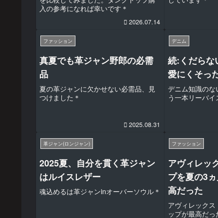
入の参考になれば幸いです＊
2026.07.14
ファッション
デニム
真夏でも革ジャン野郎の必需
続:くだらな
品
愛にくそっ
夏の革ジャンに欠かせない必需品、見
デニム知識のな
つけました＊
う一本リーバイ
2025.08.31
革ジャン(ロンジャン)
ファッション
2025夏、自分を貫く革ジャン
アヴィレッ
はルイスレザー
プを夏の3
高だった
魂込めるは革ジャンinオーバーソウル＊
アヴィレックス【
ップが最高だっ