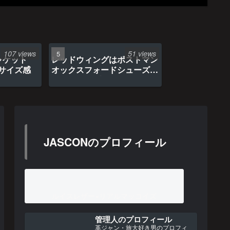
107 views
51 views
ャケット
レッドウィングはポストマン
のサイズ感
オックスフォードシューズ約
1年間の経年変化
JASCONのプロフィール
ルイスレザー×リアルマッコイズ
管理人のプロフィール
革ジャン・旅大好き男のプロフィ