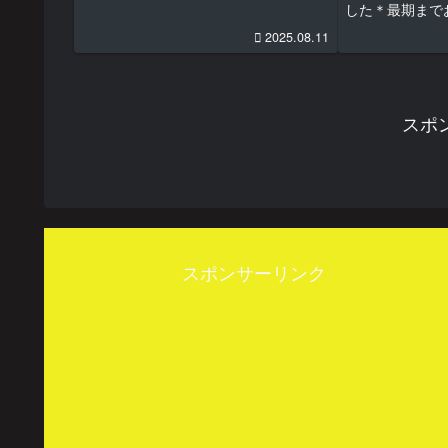
した＊最期まで
願いします＊試
2025.08.11
タンクトップを買
ゴールデンウィ
なっていたタンク
スポ
スポンサーリンク