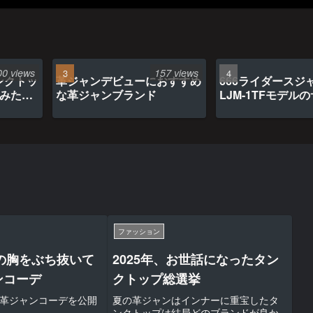
00 views
157 views
ンクトッ
革ジャンデビューにおすすめ
666ライダースジ
てみたら
な革ジャンブランド
LJM-1TFモデル
ファッション
この胸をぶち抜いて
2025年、お世話になったタン
ンコーデ
クトップ総選挙
の革ジャンコーデを公開
夏の革ジャンはインナーに重宝したタ
ンクトップは結局どのブランドが良か