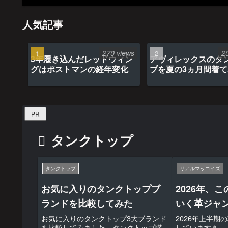
人気記事
270 views
2
3年履き込んだレッドウィン
アヴィレックスのタ
グはポストマンの経年変化
プを夏の3ヵ月間着
最高だった
PR
タンクトップ
タンクトップ
リアルマッコイズ
お気に入りのタンクトップブ
2026年、
ランドを比較してみた
いく革ジャ
お気に入りのタンクトップ3大ブランド
2026年上半期
を比較してみました。タンクトップ購
しています＊