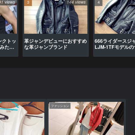
91 views
144 views
ンクトッ
革ジャンデビューにおすすめ
666ライダースジ
てみたら
な革ジャンブランド
LJM-1TFモデル
ファッション