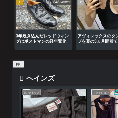
248 views
1
3年履き込んだレッドウィン
アヴィレックスのタ
グはポストマンの経年変化
プを夏の3ヵ月間着
最高だった
PR
ヘインズ
タンクトップ
ファッション