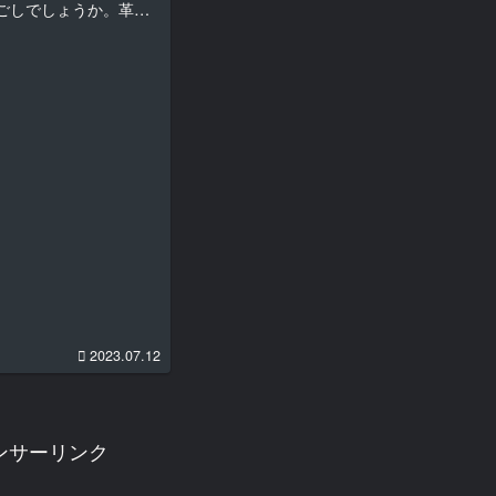
ごしでしょうか。革ジ
たまらない革ジャンの
ためのメンテナンスは
いのとカビ予防のため
いところで毎日、革ジ
2023.07.12
ンサーリンク