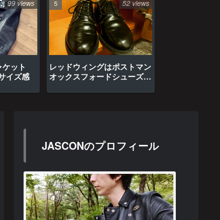
99 views
52 views
ャケット
レッドウィングはポストマン
のサイズ感
オックスフォードシューズ約
1年間の経年変化
JASCONのプロフィール