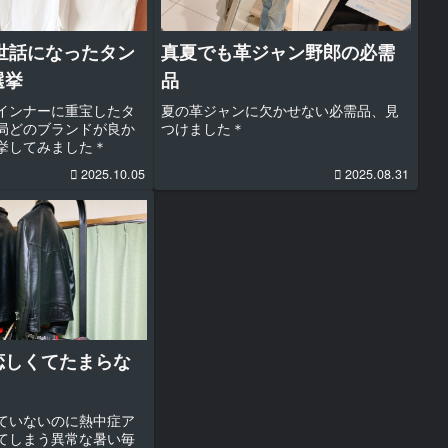
お世話になったタン
真夏でも革ジャン野郎の必需
選挙
品
インナーに重宝したタ
夏の革ジャンに欠かせない必需品、見
局どのブランドが良か
つけました＊
挙してみました＊
2025.10.05
2025.08.31
恋しくてたまらな
ていないのに熱中症ア
てしまう異常な暑い毎