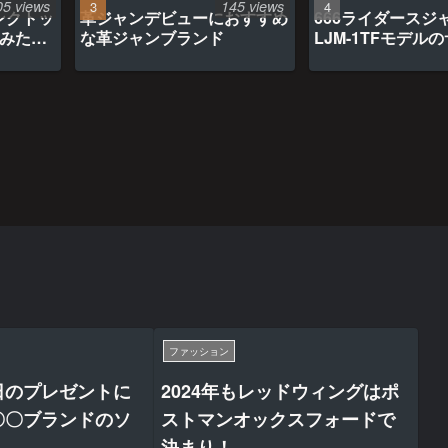
05 views
145 views
ンクトッ
革ジャンデビューにおすすめ
666ライダースジ
てみたら
な革ジャンブランド
LJM-1TFモデル
ファッション
日のプレゼントに
2024年もレッドウィングはポ
〇〇ブランドのソ
ストマンオックスフォードで
決まり！