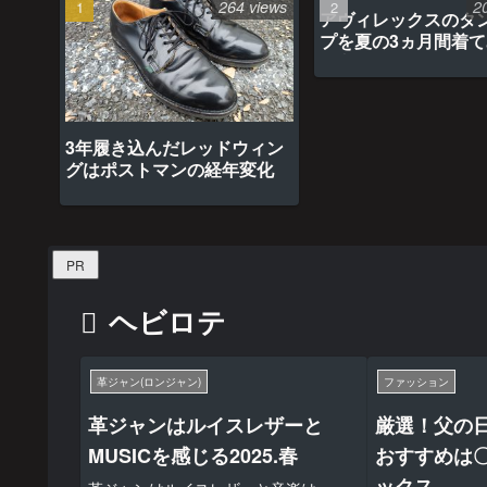
264 views
2
アヴィレックスのタ
プを夏の3ヵ月間着
最高だった
3年履き込んだレッドウィン
グはポストマンの経年変化
PR
ヘビロテ
革ジャン(ロンジャン)
ファッション
革ジャンはルイスレザーと
厳選！父の
MUSICを感じる2025.春
おすすめは
ックス