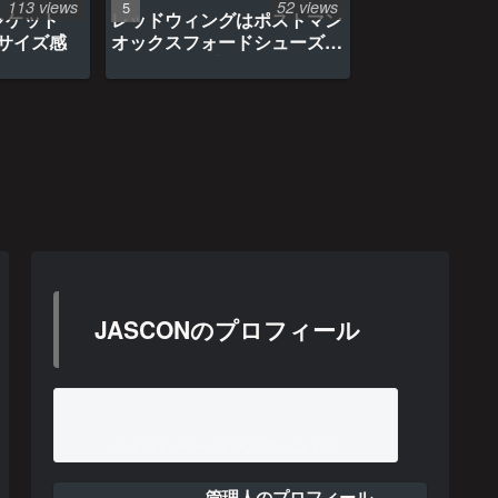
113 views
52 views
ャケット
レッドウィングはポストマン
のサイズ感
オックスフォードシューズ約
1年間の経年変化
JASCONのプロフィール
ルイスレザー×リアルマッコイズ
管理人のプロフィール