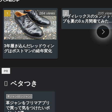
264 views
205 view
アヴィレックスのタンクト
プを夏の3ヵ月間着てみた
最高だった
3年履き込んだレッドウィン
グはポストマンの経年変化
PR
ベタつき
革ジャン(ロンジャン)
革ジャンをフリマアプリ
で買って気をつけたいポ