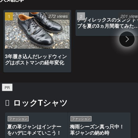
272 views
201 view
アヴィレックスのタンクト
プを夏の3ヵ月間着てみた
最高だった
3年履き込んだレッドウィン
グはポストマンの経年変化
PR
ロックTシャツ
ファッション
ファッション
夏の革ジャンはインナー
梅雨シーズン真っ只中！
をハデにキメていこう！
革ジャンの納め時