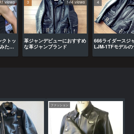
91 views
144 views
ンクトッ
革ジャンデビューにおすすめ
666ライダースジ
てみたら
な革ジャンブランド
LJM-1TFモデル
ファッション