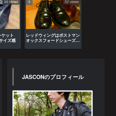
99 views
52 views
ャケット
レッドウィングはポストマン
のサイズ感
オックスフォードシューズ約
1年間の経年変化
JASCONのプロフィール