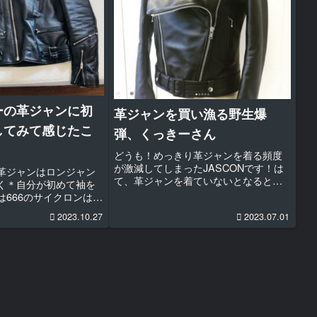
ーの革ジャンに初
革ジャンを買い漁る野生爆
してみて感じたこ
弾、くっきーさん
どうも！めっきり革ジャンを着る頻度
が激減してしまったJASCONです！は
革ジャンはロンジャン
て、革ジャンを着ていないとなると普
く＊自分が初めて袖を
段、何を着ているのかって？振り返る
は666のサイクロンは
とバンドTかGジャン着てますね。あと
らどんどん革ジャンはロン
2023.10.27
2023.07.01
は裸。。。さて、今回はタイトルの通
り、気づけばロンジャ
り！先日、野生爆弾のくっきーさ...
気のある「ルイスレザ
いました＊モ...