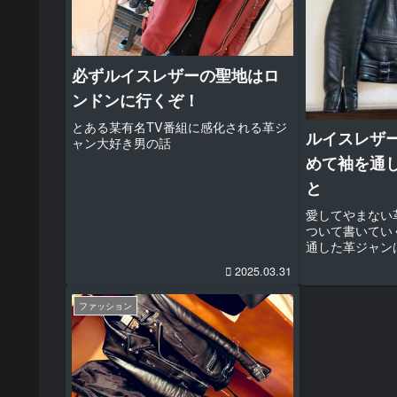
必ずルイスレザーの聖地はロ
ンドンに行くぞ！
とある某有名TV番組に感化される革ジ
ルイスレザ
ャン大好き男の話
めて袖を通
と
愛してやまない
ついて書いてい
通した革ジャン
LJM-8そこか
2025.03.31
ジャンの虜にな
ンではかなり人
ファッション
ー」を手に入れて