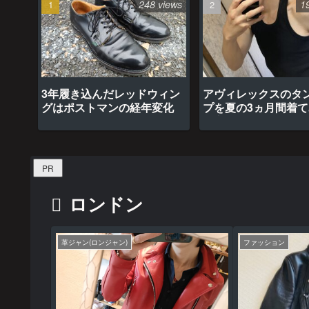
248 views
1
3年履き込んだレッドウィン
アヴィレックスのタ
グはポストマンの経年変化
プを夏の3ヵ月間着
最高だった
PR
ロンドン
革ジャン(ロンジャン)
ファッション