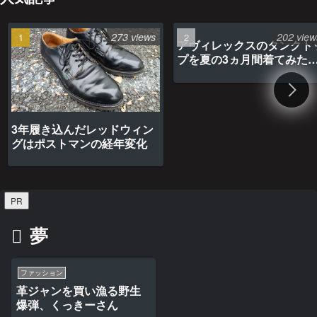
273 views
202 view
アヴィレックスのタンクト
プを夏の3ヵ月間着てみた
最高だった
3年履き込んだレッドウィン
グはポストマンの経年変化
PR
夢
ファッション
革ジャンを買い漁る野生
爆弾、くっきーさん