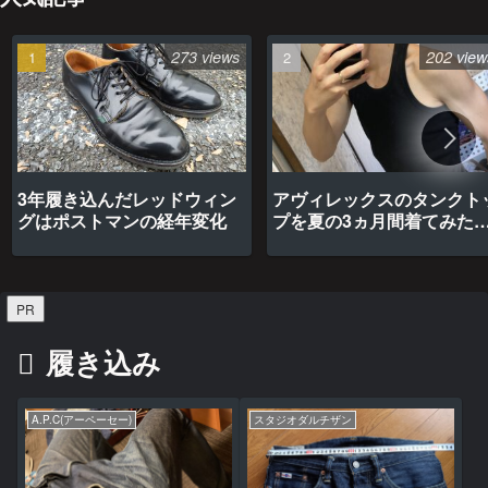
273 views
202 view
3年履き込んだレッドウィン
アヴィレックスのタンクト
グはポストマンの経年変化
プを夏の3ヵ月間着てみた
最高だった
PR
履き込み
A.P.C(アーペーセー)
スタジオダルチザン