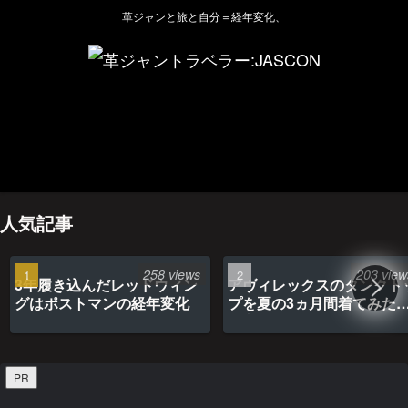
革ジャンと旅と自分＝経年変化、
ホーム
管理人のプロフィール
プライバシーポリシー(Privacy policy)
お問い合わせ
YouTubeチャンネル
人気記事
258 views
203 view
3年履き込んだレッドウィン
アヴィレックスのタンクト
グはポストマンの経年変化
プを夏の3ヵ月間着てみた
最高だった
PR