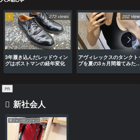
273 views
202 view
3年履き込んだレッドウィン
アヴィレックスのタンクト
グはポストマンの経年変化
プを夏の3ヵ月間着てみた
最高だった
PR
新社会人
革ジャン(ロンジャン)