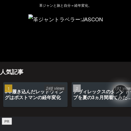
革ジャンと旅と自分＝経年変化、
ホーム
管理人のプロフィール
プライバシーポリシー(Privacy policy)
お問い合わせ
YouTubeチャンネル
人気記事
248 views
191 view
3年履き込んだレッドウィン
アヴィレックスのタンクト
グはポストマンの経年変化
プを夏の3ヵ月間着てみた
最高だった
PR