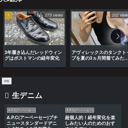
273 views
202 view
3年履き込んだレッドウィン
アヴィレックスのタンクト
グはポストマンの経年変化
プを夏の3ヵ月間着てみた
最高だった
PR
生デニム
A.P.C(アーペーセー)
A.P.C(アーペーセー)
A.P.C(アーペーセー)プチ
超個人的！経年変化を楽
ニュースタンダードデニ
しみたい人のためのおす