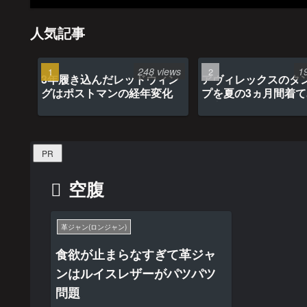
人気記事
248 views
1
3年履き込んだレッドウィン
アヴィレックスのタ
グはポストマンの経年変化
プを夏の3ヵ月間着
最高だった
PR
空腹
革ジャン(ロンジャン)
食欲が止まらなすぎて革ジャ
ンはルイスレザーがパツパツ
問題