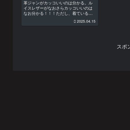
革ジャンがカッコいいのは分かる。ル
イスレザーがなおさらカッコいいのは
なお分かる！！！ただし、着ている人
間がカッコよくないと革ジャンはルイ
2025.04.15
スレザーの魅力が半減してしまうので
はないだろうか。春の革ジャンコーデ
止まらない食欲、日課の筋トレが仇と
な...
スポ