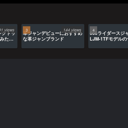
91 views
144 views
ンクトッ
革ジャンデビューにおすすめ
666ライダースジ
てみたら
な革ジャンブランド
LJM-1TFモデル