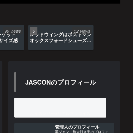
99 views
52 views
ャケット
レッドウィングはポストマン
のサイズ感
オックスフォードシューズ約
1年間の経年変化
JASCONのプロフィール
ルイスレザー×リアルマッコイズ
管理人のプロフィール
革ジャン・旅大好き男のプロフィ