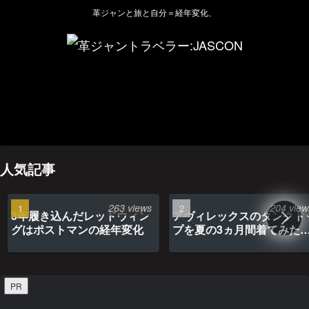
革ジャンと旅と自分＝経年変化、
ホーム
管理人のプロフィール
プライバシーポリシー(Privacy policy)
お問い合わせ
YouTubeチャンネル
人気記事
263 views
204 view
3年履き込んだレッドウィン
アヴィレックスのタンクト
グはポストマンの経年変化
プを夏の3ヵ月間着てみた
最高だった
PR