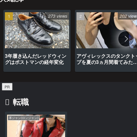
273 views
202 view
3年履き込んだレッドウィン
アヴィレックスのタンクト
グはポストマンの経年変化
プを夏の3ヵ月間着てみた
最高だった
PR
転職
革ジャン(ロンジャン)