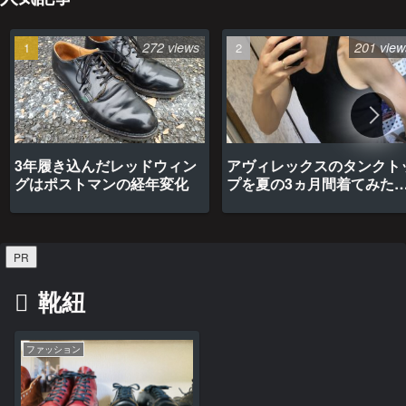
272 views
201 view
3年履き込んだレッドウィン
アヴィレックスのタンクト
グはポストマンの経年変化
プを夏の3ヵ月間着てみた
最高だった
PR
靴紐
ファッション