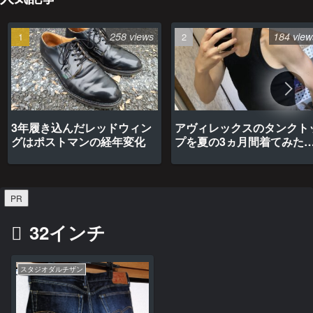
258 views
184 view
3年履き込んだレッドウィン
アヴィレックスのタンクト
グはポストマンの経年変化
プを夏の3ヵ月間着てみた
最高だった
PR
32インチ
スタジオダルチザン