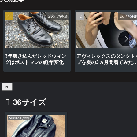
263 views
204 view
3年履き込んだレッドウィン
アヴィレックスのタンクト
グはポストマンの経年変化
プを夏の3ヵ月間着てみた
最高だった
PR
36サイズ
SixSixSix(666)