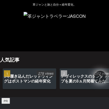
革ジャンと旅と自分＝経年変化、
ホーム
管理人のプロフィール
プライバシーポリシー(Privacy policy)
お問い合わせ
YouTubeチャンネル
人気記事
278 views
203 view
3年履き込んだレッドウィン
アヴィレックスのタンクト
グはポストマンの経年変化
プを夏の3ヵ月間着てみた
最高だった
PR