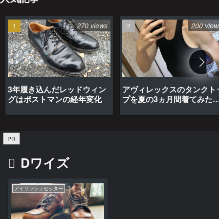
270 views
200 view
3年履き込んだレッドウィン
アヴィレックスのタンクト
グはポストマンの経年変化
プを夏の3ヵ月間着てみた
最高だった
PR
Dワイズ
アイリッシュセッター