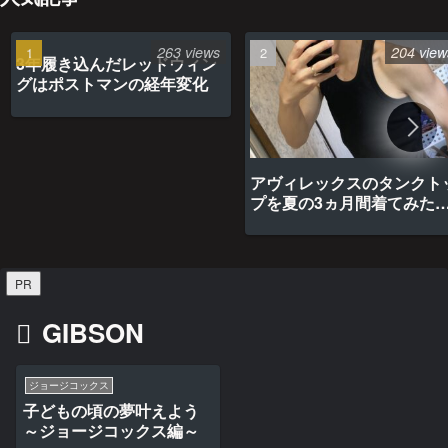
263 views
204 view
3年履き込んだレッドウィン
グはポストマンの経年変化
アヴィレックスのタンクト
プを夏の3ヵ月間着てみた
最高だった
PR
GIBSON
ジョージコックス
子どもの頃の夢叶えよう
～ジョージコックス編～