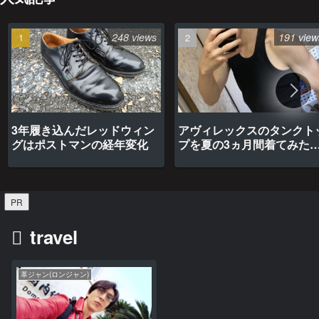
248 views
191 view
3年履き込んだレッドウィン
アヴィレックスのタンクト
グはポストマンの経年変化
プを夏の3ヵ月間着てみた
最高だった
PR
travel
革ジャン(ロンジャン)