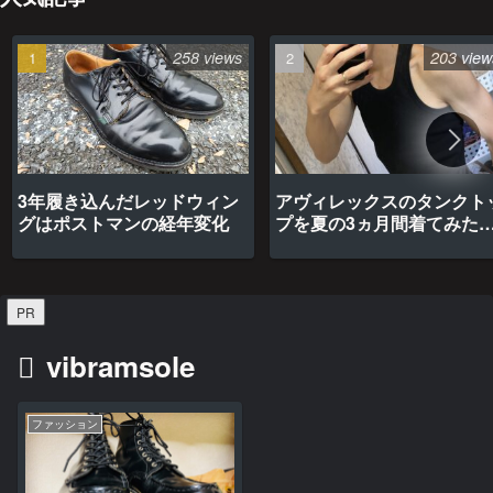
258 views
203 view
3年履き込んだレッドウィン
アヴィレックスのタンクト
グはポストマンの経年変化
プを夏の3ヵ月間着てみた
最高だった
PR
vibramsole
ファッション