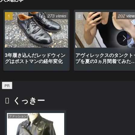
273 views
202 view
3年履き込んだレッドウィン
アヴィレックスのタンクト
グはポストマンの経年変化
プを夏の3ヵ月間着てみた
最高だった
PR
くっきー
ファッション