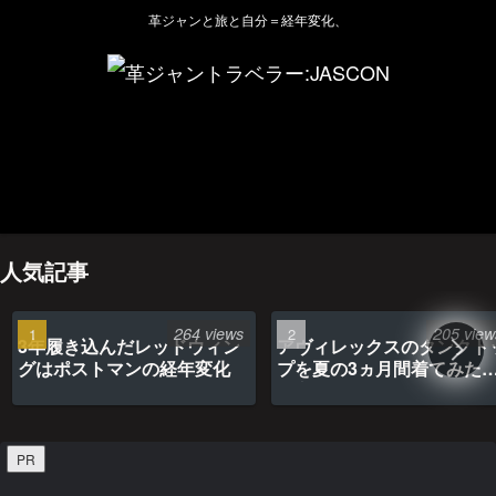
革ジャンと旅と自分＝経年変化、
ホーム
管理人のプロフィール
プライバシーポリシー(Privacy policy)
お問い合わせ
YouTubeチャンネル
人気記事
264 views
205 view
3年履き込んだレッドウィン
アヴィレックスのタンクト
グはポストマンの経年変化
プを夏の3ヵ月間着てみた
最高だった
PR