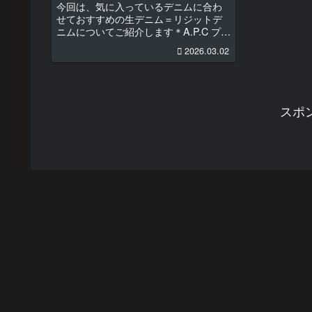
今回は、気に入っているデニムに合わ
せておすすめの生デニム＝リジットデ
ニムについてご紹介します＊A.P.C プチ
ニュースタンダード(リジットデニム)
2026.03.02
とレッドウィングはアイリッシュセッ
ターMafRakutenWidgetParam=funct...
スポ