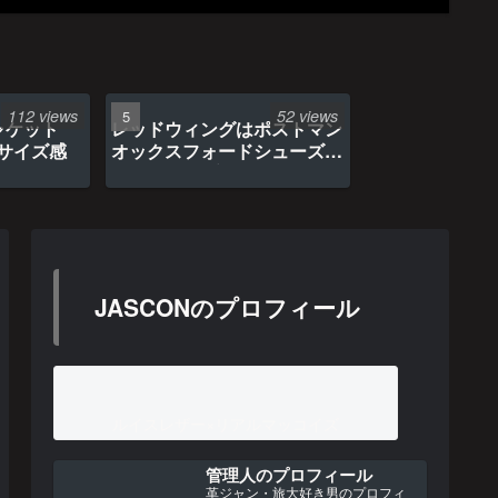
112 views
52 views
ャケット
レッドウィングはポストマン
のサイズ感
オックスフォードシューズ約
1年間の経年変化
JASCONのプロフィール
ルイスレザー×リアルマッコイズ
管理人のプロフィール
革ジャン・旅大好き男のプロフィ