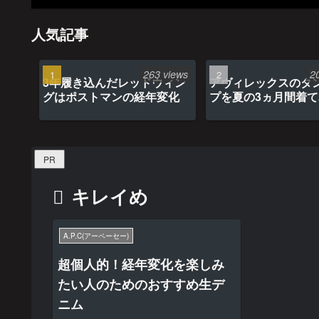
人気記事
263 views
2
3年履き込んだレッドウィン
アヴィレックスのタ
グはポストマンの経年変化
プを夏の3ヵ月間着
最高だった
PR
キレイめ
A.P.C(アーペーセー)
超個人的！経年変化を楽しみ
たい人のためのおすすめ生デ
ニム