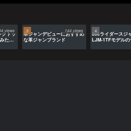
04 views
144 views
ンクトッ
革ジャンデビューにおすすめ
666ライダースジ
てみたら
な革ジャンブランド
LJM-1TFモデル