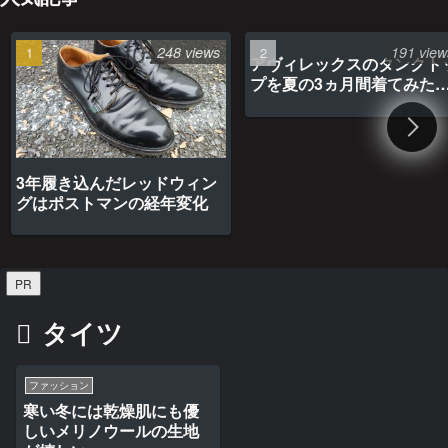
248 views
191 view
アヴィレックスのタンクト
プを夏の3ヵ月間着てみた
最高だった
3年履き込んだレッドウィン
グはポストマンの経年変化
PR
タイツ
ファッション
寒い冬には乾燥肌にも優
しいメリノウールの生地