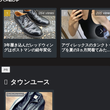
264 views
205 view
3年履き込んだレッドウィン
アヴィレックスのタンクト
グはポストマンの経年変化
プを夏の3ヵ月間着てみた
最高だった
PR
タウンユース
SixSixSix(666)