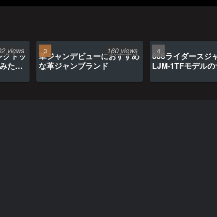
02 views
160 views
ンクトッ
革ジャンデビューにおすすめ
666ライダースジ
てみたら
な革ジャンブランド
LJM-1TFモデル