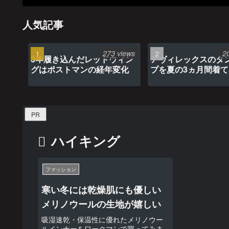
人気記事
273 views
2
3年履き込んだレッドウィン
アヴィレックスのタ
グはポストマンの経年変化
プを夏の3ヵ月間着
最高だった
PR
ハイキング
ファッション
寒い冬には乾燥肌にも優しい
メリノウールの生地が嬉しい
吸湿速乾・保温性に優れたメリノウー
ルインナーをワークマンで買ってみま