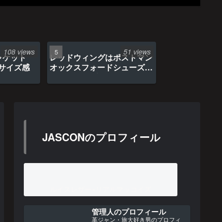
108 views
51 views
ャケット
レッドウィングはポストマン
のサイズ感
オックスフォードシューズ約
1年間の経年変化
JASCONのプロフィール
ルイスレザー×リアルマッコイズ
管理人のプロフィール
革ジャン・旅大好き男のプロフィ