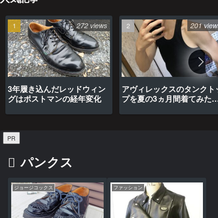
272 views
201 view
3年履き込んだレッドウィン
アヴィレックスのタンクト
グはポストマンの経年変化
プを夏の3ヵ月間着てみた
最高だった
PR
パンクス
ジョージコックス
ファッション