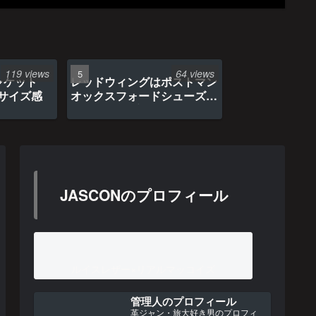
119 views
64 views
ャケット
レッドウィングはポストマン
のサイズ感
オックスフォードシューズ約
1年間の経年変化
JASCONのプロフィール
ルイスレザー×リアルマッコイズ
管理人のプロフィール
革ジャン・旅大好き男のプロフィ