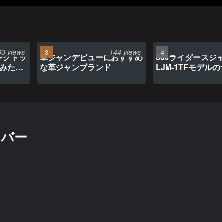
03 views
144 views
ンクトッ
革ジャンデビューにおすすめ
666ライダースジ
てみたら
な革ジャンブランド
LJM-1TFモデル
リバー