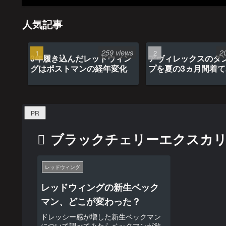
人気記事
259 views
2
3年履き込んだレッドウィン
アヴィレックスのタ
グはポストマンの経年変化
プを夏の3ヵ月間着
最高だった
PR
ブラックチェリーエクスカ
レッドウィング
レッドウィングの新生ベック
マン、どこが変わった？
ドレッシー感が増した新生ベックマン
について調べてみたらベックマンが欲