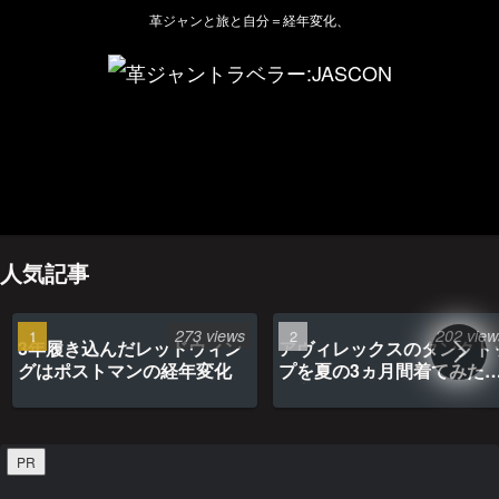
革ジャンと旅と自分＝経年変化、
ホーム
管理人のプロフィール
プライバシーポリシー(Privacy policy)
お問い合わせ
YouTubeチャンネル
人気記事
273 views
202 view
3年履き込んだレッドウィン
アヴィレックスのタンクト
グはポストマンの経年変化
プを夏の3ヵ月間着てみた
最高だった
PR