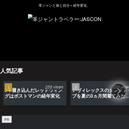
革ジャンと旅と自分＝経年変化、
ホーム
管理人のプロフィール
プライバシーポリシー(Privacy policy)
お問い合わせ
YouTubeチャンネル
人気記事
259 views
203 view
3年履き込んだレッドウィン
アヴィレックスのタンクト
グはポストマンの経年変化
プを夏の3ヵ月間着てみた
最高だった
PR