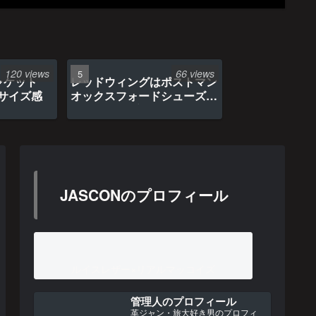
120 views
66 views
ャケット
レッドウィングはポストマン
のサイズ感
オックスフォードシューズ約
1年間の経年変化
JASCONのプロフィール
ルイスレザー×リアルマッコイズ
管理人のプロフィール
革ジャン・旅大好き男のプロフィ