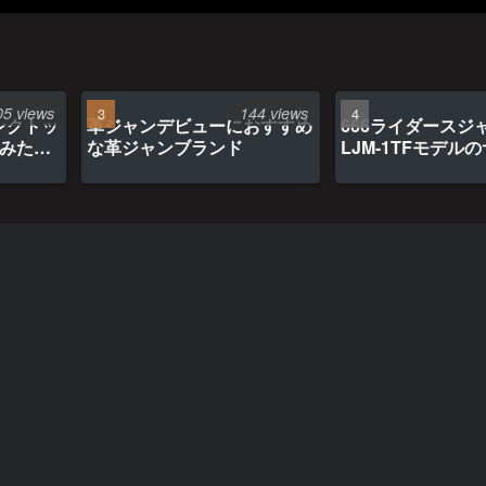
05 views
144 views
ンクトッ
革ジャンデビューにおすすめ
666ライダースジ
てみたら
な革ジャンブランド
LJM-1TFモデル