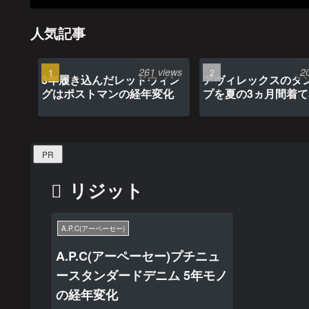
人気記事
261 views
2
3年履き込んだレッドウィン
アヴィレックスのタ
グはポストマンの経年変化
プを夏の3ヵ月間着
最高だった
PR
リジット
A.P.C(アーペーセー)
A.P.C(アーペーセー)プチニュ
ースタンダードデニム 5年モノ
の経年変化