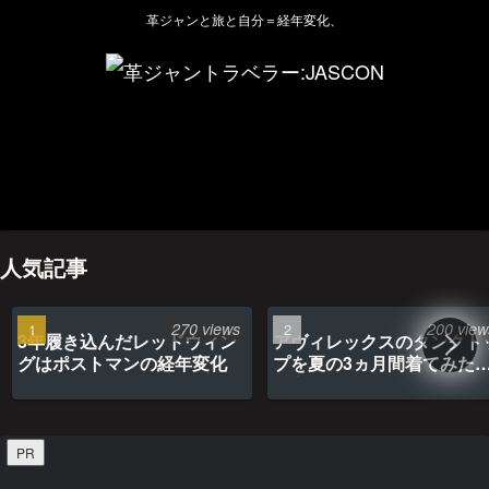
革ジャンと旅と自分＝経年変化、
ホーム
管理人のプロフィール
プライバシーポリシー(Privacy policy)
お問い合わせ
YouTubeチャンネル
人気記事
270 views
200 view
3年履き込んだレッドウィン
アヴィレックスのタンクト
グはポストマンの経年変化
プを夏の3ヵ月間着てみた
最高だった
PR