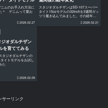
デニムのお手入れ方法に
スタジオダルチザンはSD-107スーパー
た＊ デニムって愛お
タイト15ozモデルの32inchを3週間ガッ
ツリ履き込んでみました。その経年変
化記録です。よろしくどうぞ。
2026.02.27
2026.02.21
タジオダルチザン
モデルを育ててみる
スタジオダルチザンの
パータイトモデルをお試し
みた
2026.02.09
ンサーリンク