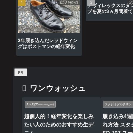
259 views
2
アヴィレックスのタ
プを夏の3ヵ月間着
最高だった
3年履き込んだレッドウィン
グはポストマンの経年変化
PR
ワンウォッシュ
A.P.C(アーペーセー)
スタジオダルチザン
超個人的！経年変化を楽しみ
履き込み4
たい人のためのおすすめ生デ
れ方法 スタ
ニム
SD-107 