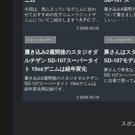
今回は、気に入っているデニムに合わ
履き込み4週間
せておすすめの生デニム＝リジットデ
ついて書きまし
ニムについてご紹介します＊A.P.C プチ
しいぃ・・・
ニュースタンダード(リジットデニム)
2026.03.02
とレッドウィングはアイリッシュセッ
ターMafRakutenWidgetParam=funct...
スタジオダルチザン
スタジオダルチザン
履き込み2週間後のスタジオダ
豚さんはス
ルチザン SD-107スーパータイ
SD-107
ト 15ozデニムは経年変化
豚さんで有名な
SD-107スー
履き込み2週間後のスタジオダルチザン
に古着で買って
SD-107スーパータイト 15ozデニムは
経年変化帰記録です。
2026.02.15
スポ