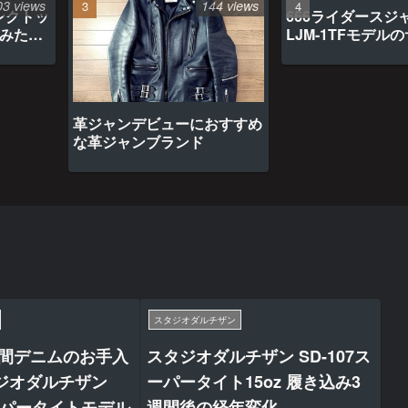
03 views
144 views
ンクトッ
666ライダースジ
てみたら
LJM-1TFモデル
革ジャンデビューにおすすめ
な革ジャンブランド
スタジオダルチザン
週間デニムのお手入
スタジオダルチザン SD-107ス
ジオダルチザン
ーパータイト15oz 履き込み3
スーパータイトモデル
週間後の経年変化