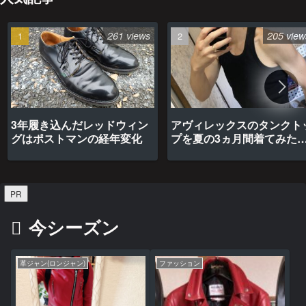
261 views
205 view
3年履き込んだレッドウィン
アヴィレックスのタンクト
グはポストマンの経年変化
プを夏の3ヵ月間着てみた
最高だった
PR
今シーズン
革ジャン(ロンジャン)
ファッション