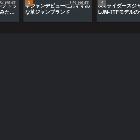
03 views
144 views
ンクトッ
革ジャンデビューにおすすめ
666ライダースジ
てみたら
な革ジャンブランド
LJM-1TFモデル