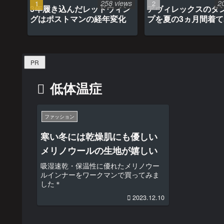
258 views
2
3年履き込んだレッドウィン
アヴィレックスのタ
グはポストマンの経年変化
プを夏の3ヵ月間着
最高だった
PR
低体温症
ファッション
寒い冬には乾燥肌にも優しい
メリノウールの生地が嬉しい
吸湿速乾・保温性に優れたメリノウー
ルインナーをワークマンで買ってみま
した＊
2023.12.10