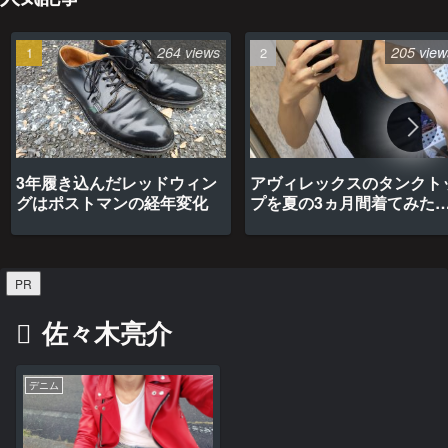
264 views
205 view
3年履き込んだレッドウィン
アヴィレックスのタンクト
グはポストマンの経年変化
プを夏の3ヵ月間着てみた
最高だった
PR
佐々木亮介
デニム