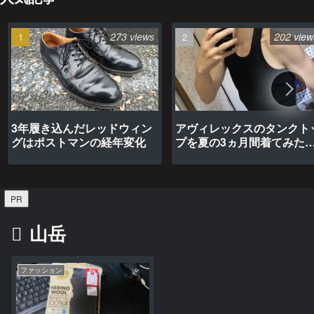
273 views
202 view
3年履き込んだレッドウィン
アヴィレックスのタンクト
グはポストマンの経年変化
プを夏の3ヵ月間着てみた
最高だった
PR
山岳
ファッション