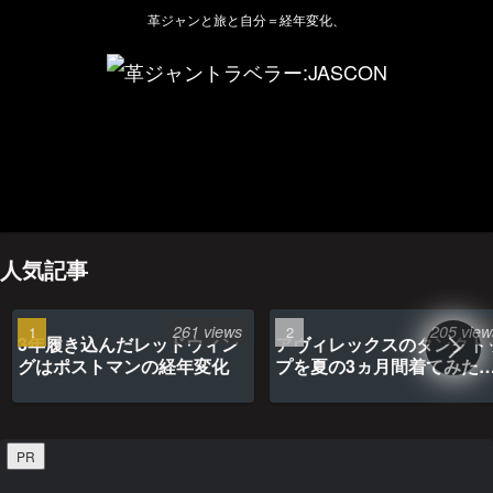
革ジャンと旅と自分＝経年変化、
ホーム
管理人のプロフィール
プライバシーポリシー(Privacy policy)
お問い合わせ
YouTubeチャンネル
人気記事
261 views
205 view
3年履き込んだレッドウィン
アヴィレックスのタンクト
グはポストマンの経年変化
プを夏の3ヵ月間着てみた
最高だった
PR