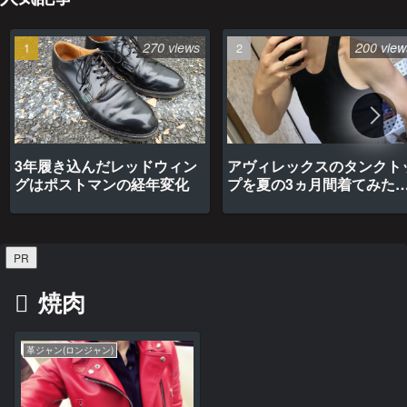
270 views
200 view
3年履き込んだレッドウィン
アヴィレックスのタンクト
グはポストマンの経年変化
プを夏の3ヵ月間着てみた
最高だった
PR
焼肉
革ジャン(ロンジャン)